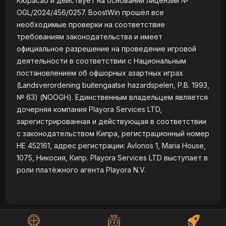
Кюрасао и действует на основании лицензии №
OGL/2024/456/0257. BoostWin прошёл все
необходимые проверки на соответствие
требованиям законодательства и имеет
официальное разрешение на проведение игровой
деятельности в соответствии с Национальным
постановлением об офшорных азартных играх
(Landsverordening buitengaatse hazardspelen, P.B. 1993,
№ 63) (NOOGH). Единственным владельцем является
дочерняя компания Playora Services LTD,
зарегистрированная и действующая в соответствии
с законодательством Кипра, регистрационный номер
HE 452161, адрес регистрации: Avlonos 1, Maria House,
1075, Никосия, Кипр. Playora Services LTD выступает в
роли платёжного агента Playora N.V.
© 2026 energo-watt.com.ua