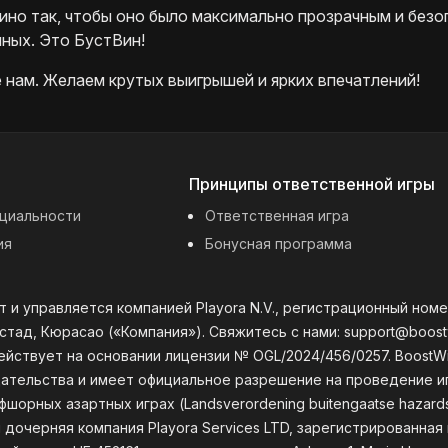
ино так, чтобы оно было максимально прозрачным и безо
ных. Это БустВин!
 нам. Желаем крутых выигрышей и ярких впечатлений!
Принципы ответственной игры
циальности
Ответственная игра
ия
Бонусная программа
 и управляется компанией Playora N.V., регистрационный номе
стад, Кюрасао («Компания»). Свяжитесь с нами:
support@boost
ействует на основании лицензии № OGL/2024/456/0257. Boost
ательства и имеет официальное разрешение на проведение и
шорных азартных играх (Landsverordening buitengaatse hazards
 дочерняя компания Playora Services LTD, зарегистрированна