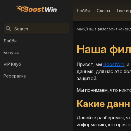
Лобби
Слоты
Live и
Main
/
Наша философия конфи
Лобби
Наша фил
Бонусы
Привет, мы
BoostWin
, 
VIP Клуб
данные, для нас это б
Рефералка
защитой.
Мы понимаем, что никто
Какие данн
Давайте разберёмся, чт
информацию, которая п